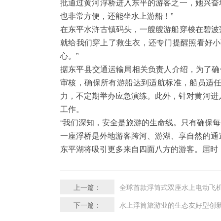
批通过黄河浮桥进入东平的游客之一，她兴奋
也非常方便，还能坐水上游船！”
在东平水浒古镇码头，一艘艘游船穿梭在碧波
就给我们穿上了救生衣，还专门提醒照看好小
心。”
据东平县交通运输局相关负责人介绍，为了确
审核，确保所有游船达到适航标准，船员适任
力，不定期举办应急演练。此外，针对黄河进
工作。
“我们深知，安全是旅游的生命线。只有确保
一座浮桥是外地游客跨河、游湖、享自然的通
东平湖将吸引更多来自四面八方的游客。届时
上一篇：
全球首款浮筒式双座水上电动飞
下一篇：
水上浮筒旅游业的生态友好型创