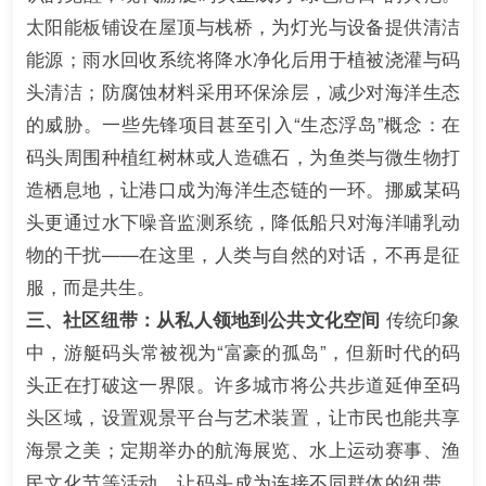
太阳能板铺设在屋顶与栈桥，为灯光与设备提供清洁
能源；雨水回收系统将降水净化后用于植被浇灌与码
头清洁；防腐蚀材料采用环保涂层，减少对海洋生态
的威胁。一些先锋项目甚至引入“生态浮岛”概念：在
码头周围种植红树林或人造礁石，为鱼类与微生物打
造栖息地，让港口成为海洋生态链的一环。挪威某码
头更通过水下噪音监测系统，降低船只对海洋哺乳动
物的干扰——在这里，人类与自然的对话，不再是征
服，而是共生。
三、社区纽带：从私人领地到公共文化空间
传统印象
中，游艇码头常被视为“富豪的孤岛”，但新时代的码
头正在打破这一界限。许多城市将公共步道延伸至码
头区域，设置观景平台与艺术装置，让市民也能共享
海景之美；定期举办的航海展览、水上运动赛事、渔
民文化节等活动，让码头成为连接不同群体的纽带。