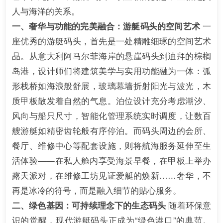
人与海洋的关系。
一、奢华与功能的完美融合：游艇码头的空间艺术
一
座优秀的游艇码头，首先是一处精雕细琢的空间艺术
品。从意大利阿马尔菲海岸的悬崖码头到迪拜的棕榈
岛港，设计师们将建筑美学与实用功能融为一体：弧
形栈桥如海浪般舒展，玻璃幕墙折射阳光与波光，木
质甲板散发着自然的气息。泊位设计充分考虑潮汐、
风向与船只尺寸，智能化管理系统实时调度，让数百
艘游艇如精密齿轮般有序停泊。而码头周边的会所、
餐厅、维修中心等配套设施，则将航海服务延伸至生
活体验——在私人舱内享受海景早餐，在甲板上举办
露天派对，在维修工坊见证爱艇的焕新……奢华，不
再是冰冷的符号，而是融入细节的贴心服务。
二、绿色基因：可持续理念下的生态码头
随着环保意
识的觉醒，现代游艇码头正成为“绿色港口”的典范。