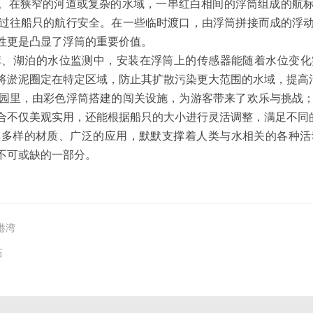
员”。在狭窄的河道或复杂的水域，一串红白相间的浮筒组成的航
过往船只的航行安全。在一些临时渡口，由浮筒拼接而成的浮
性更是凸显了浮筒的重要价值。
库、湖泊的水位监测中，安装在浮筒上的传感器能随着水位变化
将淤泥圈定在特定区域，防止其扩散污染更大范围的水域，提高
园里，由彩色浮筒搭建的闯关设施，为游客带来了欢乐与挑战
合不仅美观实用，还能根据船只的大小进行灵活调整，满足不同
以其多样的材质、广泛的应用，默默支撑着人类与水相关的各种
不可或缺的一部分。
港湾
石