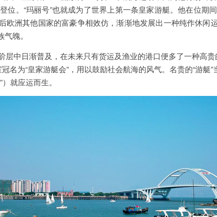
ccht”回国登位。“玛丽号”也就成为了世界上第一条皇家游艇。他
欧洲其他国家的富豪争相效仿，渐渐地发展出一种纯作休闲运动之
族气魄。
层中日渐普及，在未来只有货运及渔业的港口便多了一种高贵的船舶
室冠名为“皇家游艇会”，用以鼓励社会航海的风气。名贵的“游艇
a”）就应运而生。