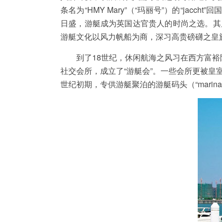
条名为“HMY Mary”（“玛丽号”）的“ja
日盛，游艇成为英国达官贵人的时尚之选。其后
游艇文化以风力帆船为商，深习高贵磅礴之皇
到了18世纪，休闲航海之风习在西方富裕阶
社交会所，成立了“游艇会”。一些会所更被皇
世纪初期，专供游艇聚泊的游艇码头（“marin